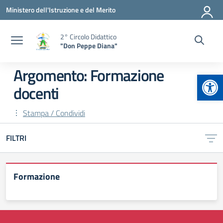
Vai ai contenuti
Vai al menu di navigazione
Vai al footer
Ministero dell'Istruzione e del Merito
2° Circolo Didattico
"Don Peppe Diana"
Argomento: Formazione
Apr
docenti
Stampa / Condividi
FILTRI
Formazione