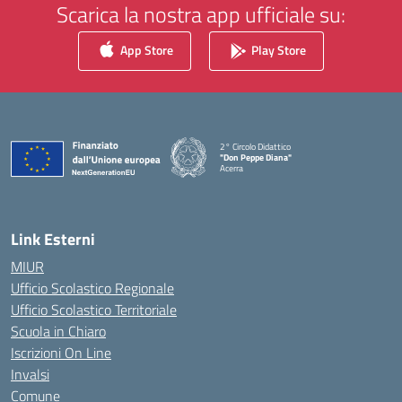
Scarica la nostra app ufficiale su:
App Store
Play Store
2° Circolo Didattico
"Don Peppe Diana"
Acerra
— Visita la pagina iniziale della scuola
Link Esterni
MIUR
Ufficio Scolastico Regionale
Ufficio Scolastico Territoriale
Scuola in Chiaro
Iscrizioni On Line
Invalsi
Comune