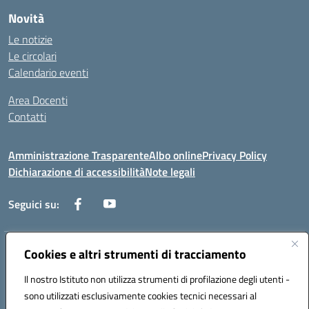
Novità
Le notizie
Le circolari
Calendario eventi
Area Docenti
Contatti
Amministrazione Trasparente
Albo online
Privacy Policy
Dichiarazione di accessibilità
Note legali
Seguici su:
Indirizzo:
Cookies e altri strumenti di tracciamento
Via dei mille, 2 - 80011 Acerra (NA)
Centralino:
0818857146
Email:
naee10200g@istruzione.it
Il nostro Istituto non utilizza strumenti di profilazione degli utenti -
Posta elettronica certificata (PEC):
naee10200g@pec.istruzione.it
sono utilizzati esclusivamente cookies tecnici necessari al
Codice fiscale: 80103770634