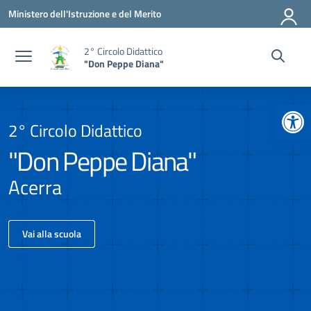
Vai ai contenuti
Vai al menu di navigazione
Vai al footer
Ministero dell'Istruzione e del Merito
2° Circolo Didattico
"Don Peppe Diana"
Apr
2° Circolo Didattico
"Don Peppe Diana"
Acerra
Vai alla scuola