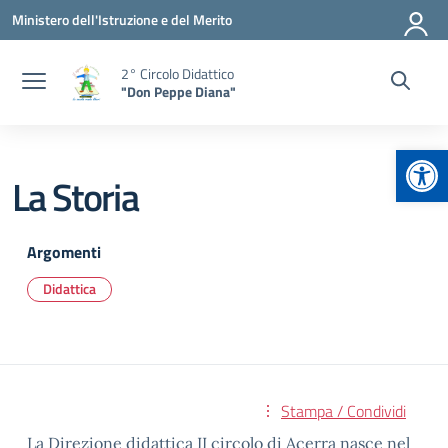
Vai ai contenuti
Vai al menu di navigazione
Vai al footer
Ministero dell'Istruzione e del Merito
2° Circolo Didattico
"Don Peppe Diana"
Apr
La Storia
Argomenti
Didattica
Stampa / Condividi
La Direzione didattica II circolo di Acerra nasce nel