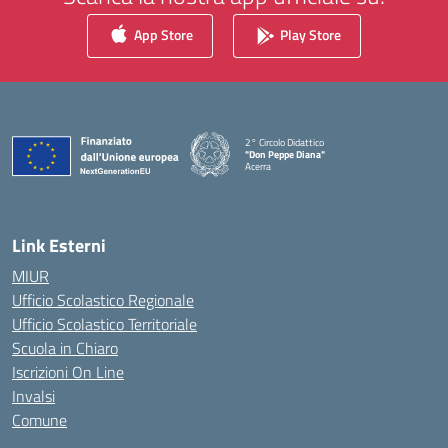
App Store
Play Store
2° Circolo Didattico
"Don Peppe Diana"
Acerra
— Visita la pagina iniziale della scuola
Link Esterni
MIUR
Ufficio Scolastico Regionale
Ufficio Scolastico Territoriale
Scuola in Chiaro
Iscrizioni On Line
Invalsi
Comune