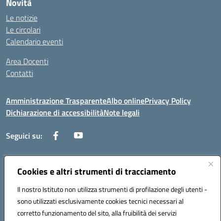
Novità
Le notizie
Le circolari
Calendario eventi
Area Docenti
Contatti
Amministrazione Trasparente
Albo online
Privacy Policy
Dichiarazione di accessibilità
Note legali
Seguici su:
Indirizzo:
Cookies e altri strumenti di tracciamento
Via dei mille, 2 - 80011 Acerra (NA)
Centralino:
0818857146
Email:
naee10200g@istruzione.it
Il nostro Istituto non utilizza strumenti di profilazione degli utenti -
Posta elettronica certificata (PEC):
naee10200g@pec.istruzione.it
sono utilizzati esclusivamente cookies tecnici necessari al
Codice fiscale: 80103770634
corretto funzionamento del sito, alla fruibilità dei servizi
Codice meccanografico:
NAEE10200G