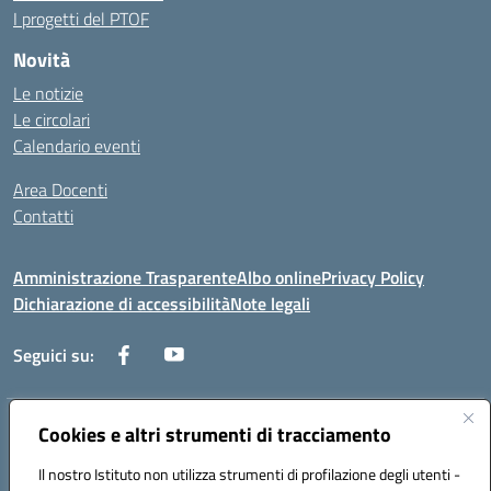
I progetti del PTOF
Novità
Le notizie
Le circolari
Calendario eventi
Area Docenti
Contatti
Amministrazione Trasparente
Albo online
Privacy Policy
Dichiarazione di accessibilità
Note legali
Seguici su:
Indirizzo:
Cookies e altri strumenti di tracciamento
Via dei mille, 2 - 80011 Acerra (NA)
Centralino:
0818857146
Email:
naee10200g@istruzione.it
Il nostro Istituto non utilizza strumenti di profilazione degli utenti -
Posta elettronica certificata (PEC):
naee10200g@pec.istruzione.it