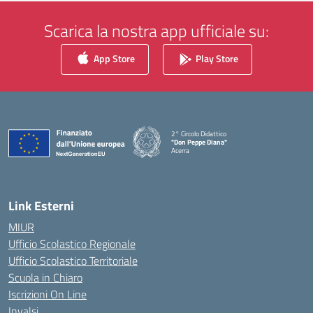
Scarica la nostra app ufficiale su:
App Store
Play Store
2° Circolo Didattico
"Don Peppe Diana"
Acerra
— Visita la pagina iniziale della scuola
Link Esterni
MIUR
Ufficio Scolastico Regionale
Ufficio Scolastico Territoriale
Scuola in Chiaro
Iscrizioni On Line
Invalsi