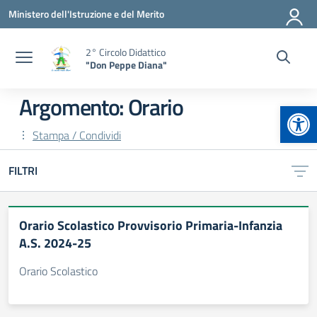
Vai ai contenuti
Vai al menu di navigazione
Vai al footer
Ministero dell'Istruzione e del Merito
2° Circolo Didattico
"Don Peppe Diana"
Argomento: Orario
Apr
Stampa / Condividi
FILTRI
Orario Scolastico Provvisorio Primaria-Infanzia
A.S. 2024-25
Orario Scolastico