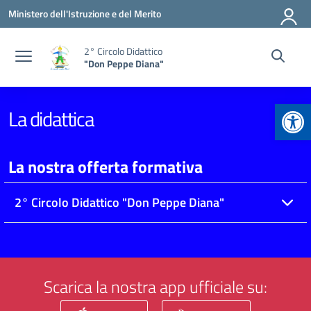
Vai ai contenuti
Vai al menu di navigazione
Vai al footer
Ministero dell'Istruzione e del Merito
2° Circolo Didattico
"Don Peppe Diana"
Apr
La didattica
La nostra offerta formativa
2° Circolo Didattico "Don Peppe Diana"
Scarica la nostra app ufficiale su: