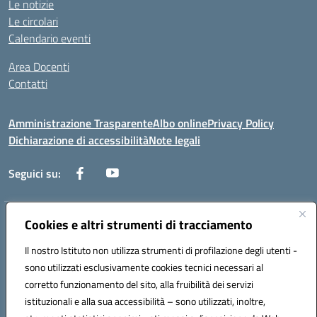
Le notizie
Le circolari
Calendario eventi
Area Docenti
Contatti
Amministrazione Trasparente
Albo online
Privacy Policy
Dichiarazione di accessibilità
Note legali
Seguici su:
Indirizzo:
Cookies e altri strumenti di tracciamento
Via dei mille, 2 - 80011 Acerra (NA)
Centralino:
0818857146
Email:
naee10200g@istruzione.it
Il nostro Istituto non utilizza strumenti di profilazione degli utenti -
Posta elettronica certificata (PEC):
naee10200g@pec.istruzione.it
sono utilizzati esclusivamente cookies tecnici necessari al
Codice fiscale: 80103770634
corretto funzionamento del sito, alla fruibilità dei servizi
Codice meccanografico:
NAEE10200G
istituzionali e alla sua accessibilità – sono utilizzati, inoltre,