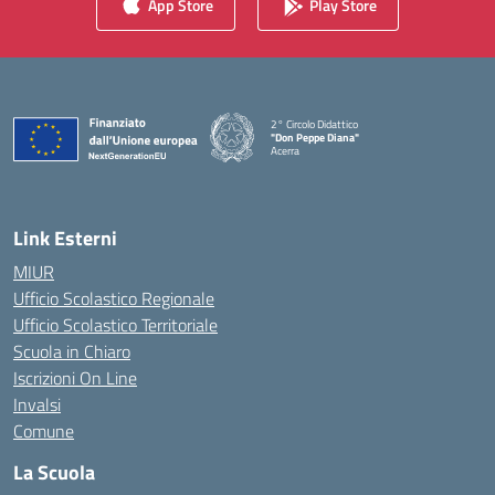
App Store
Play Store
2° Circolo Didattico
"Don Peppe Diana"
Acerra
— Visita la pagina iniziale della scuola
Link Esterni
MIUR
Ufficio Scolastico Regionale
Ufficio Scolastico Territoriale
Scuola in Chiaro
Iscrizioni On Line
Invalsi
Comune
La Scuola