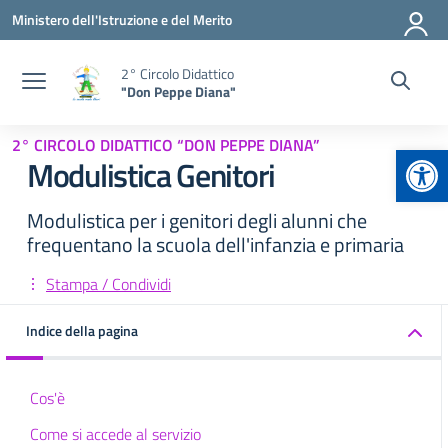
Vai ai contenuti
Vai al menu di navigazione
Vai al footer
Ministero dell'Istruzione e del Merito
2° Circolo Didattico
"Don Peppe Diana"
2° CIRCOLO DIDATTICO “DON PEPPE DIANA”
Apr
Modulistica Genitori
Modulistica per i genitori degli alunni che
frequentano la scuola dell'infanzia e primaria
Stampa / Condividi
Indice della pagina
Cos'è
Come si accede al servizio