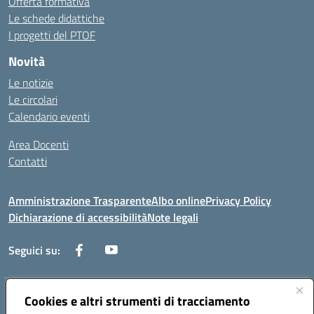
Offerta formativa
Le schede didattiche
I progetti del PTOF
Novità
Le notizie
Le circolari
Calendario eventi
Area Docenti
Contatti
Amministrazione Trasparente
Albo online
Privacy Policy
Dichiarazione di accessibilità
Note legali
Seguici su:
Indirizzo:
Cookies e altri strumenti di tracciamento
Via dei mille, 2 - 80011 Acerra (NA)
Centralino:
0818857146
Email:
naee10200g@istruzione.it