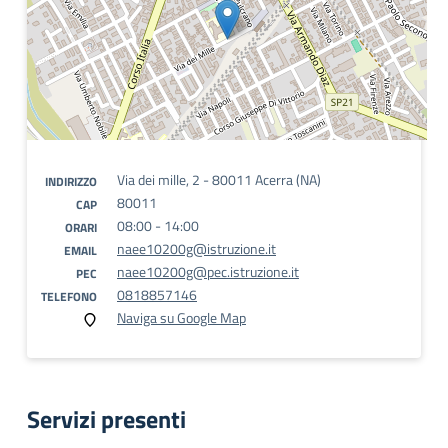
Via dei mille, 2 - 80011 Acerra (NA)
INDIRIZZO
80011
CAP
08:00 - 14:00
ORARI
naee10200g@istruzione.it
EMAIL
naee10200g@pec.istruzione.it
PEC
0818857146
TELEFONO
Naviga su Google Map
Servizi presenti