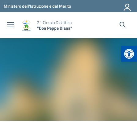
Vai ai contenuti
Vai al menu di navigazione
Vai al footer
Ministero dell'Istruzione e del Merito
2° Circolo Didattico
"Don Peppe Diana"
Apr