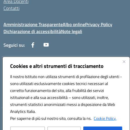
Area Docenti
Contatti
Amministrazione Trasparente
Albo online
Privacy Policy
Dichiarazione di accessibilità
Note legali
Seguici su:
Indirizzo:
Via dei mille, 2 - 80011 Acerra (NA)
Cookies e altri strumenti di tracciamento
Centralino:
0818857146
Email:
naee10200g@istruzione.it
Il nostro Istituto non utilizza strumenti di profilazione degli utenti -
Posta elettronica certificata (PEC):
naee10200g@pec.istruzione.it
sono utilizzati esclusivamente cookies tecnici necessari al
Codice fiscale: 80103770634
corretto funzionamento del sito, alla fruibilità dei servizi
Codice meccanografico:
NAEE10200G
istituzionali e alla sua accessibilità – sono utilizzati, inoltre,
strumenti statistici anonimizzati messi a disposizione da Web
Analytics Italia.
Hosting & Powered by 3D Solution S.r.l.
Per saperne di più sul nostro sito, consulta la ns.
Cookie Policy.
Concept & Design by Designers Italia