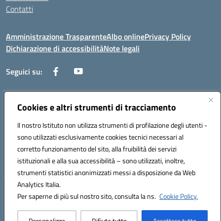
Contatti
Amministrazione Trasparente
Albo online
Privacy Policy
Dichiarazione di accessibilità
Note legali
Seguici su:
Indirizzo:
Cookies e altri strumenti di tracciamento
Via dei mille, 2 - 80011 Acerra (NA)
Centralino:
0818857146
Email:
naee10200g@istruzione.it
Il nostro Istituto non utilizza strumenti di profilazione degli utenti -
Posta elettronica certificata (PEC):
naee10200g@pec.istruzione.it
sono utilizzati esclusivamente cookies tecnici necessari al
Codice fiscale: 80103770634
corretto funzionamento del sito, alla fruibilità dei servizi
Codice meccanografico:
NAEE10200G
istituzionali e alla sua accessibilità – sono utilizzati, inoltre,
strumenti statistici anonimizzati messi a disposizione da Web
Analytics Italia.
Hosting & Powered by 3D Solution S.r.l.
Per saperne di più sul nostro sito, consulta la ns.
Cookie Policy.
Concept & Design by Designers Italia
Personalizza
Rifiuta tutto
Accettare tutto