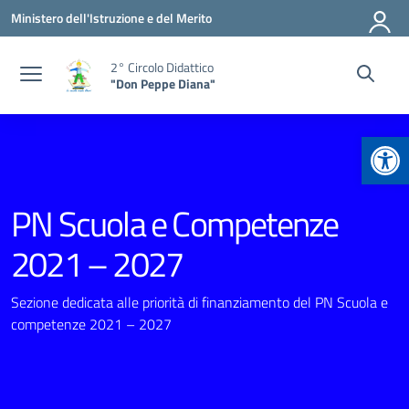
Vai ai contenuti
Vai al menu di navigazione
Vai al footer
Ministero dell'Istruzione e del Merito
2° Circolo Didattico
"Don Peppe Diana"
Apr
PN Scuola e Competenze
2021 – 2027
Sezione dedicata alle priorità di finanziamento del PN Scuola e
competenze 2021 – 2027