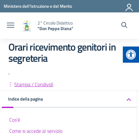
Vai ai contenuti
Vai al menu di navigazione
Vai al footer
Ministero dell'Istruzione e del Merito
2° Circolo Didattico
"Don Peppe Diana"
Orari ricevimento genitori in
Apr
segreteria
.
Stampa / Condividi
Indice della pagina
Cos'è
Come si accede al servizio