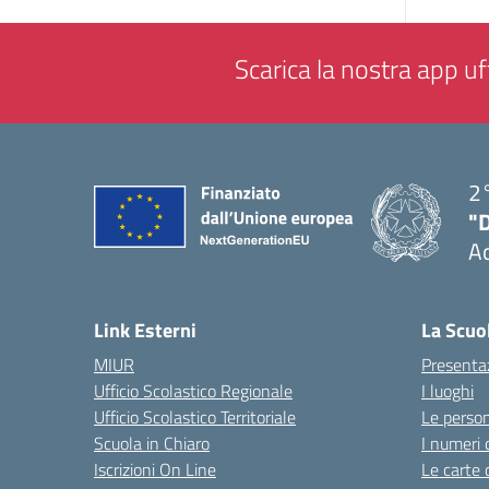
Scarica la nostra app uff
2°
"
A
— 
Link Esterni
La Scuo
MIUR
Presenta
Ufficio Scolastico Regionale
I luoghi
Ufficio Scolastico Territoriale
Le perso
Scuola in Chiaro
I numeri 
Iscrizioni On Line
Le carte 