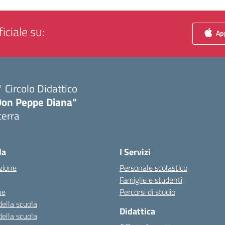
iciale su:
App
 Circolo Didattico
Don Peppe Diana"
cerra
Visita la pagina iniziale della scuola
la
I Servizi
zione
Personale scolastico
Famiglie e studenti
ne
Percorsi di studio
della scuola
Didattica
della scuola