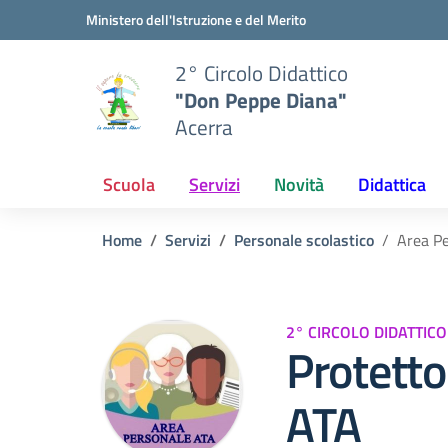
Vai ai contenuti
Vai al menu di navigazione
Vai al footer
Ministero dell'Istruzione e del Merito
2° Circolo Didattico
"Don Peppe Diana"
Acerra
Scuola
Servizi
Novità
Didattica
Home
Servizi
Personale scolastico
Area P
2° CIRCOLO DIDATTIC
Protetto
ATA