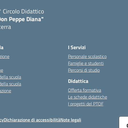
 Circolo Didattico
Don Peppe Diana"
cerra
Visita la pagina iniziale della scuola
la
I Servizi
zione
Personale scolastico
Famiglie e studenti
ne
Percorsi di studio
della scuola
Didattica
della scuola
Offerta formativa
azione
Le schede didattiche
I progetti del PTOF
cy
Dichiarazione di accessibilità
Note legali