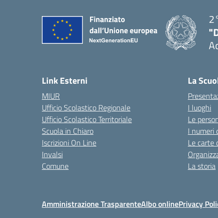
2°
"
A
— 
Link Esterni
La Scuo
MIUR
Presenta
Ufficio Scolastico Regionale
I luoghi
Ufficio Scolastico Territoriale
Le perso
Scuola in Chiaro
I numeri 
Iscrizioni On Line
Le carte 
Invalsi
Organizz
Comune
La storia
Amministrazione Trasparente
Albo online
Privacy Poli