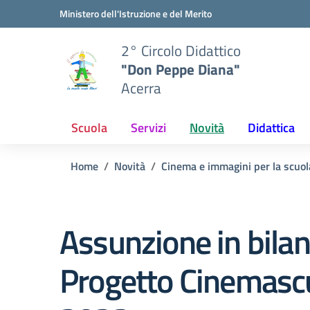
Vai ai contenuti
Vai al menu di navigazione
Vai al footer
Ministero dell'Istruzione e del Merito
2° Circolo Didattico
"Don Peppe Diana"
Acerra
Scuola
Servizi
Novità
Didattica
Home
Novità
Cinema e immagini per la scuo
Assunzione in bilan
Progetto Cinemasc