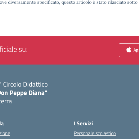
ove diversamente specificato, questo articolo è stato rilasciato sott
iciale su:
App
 Circolo Didattico
Don Peppe Diana"
cerra
Visita la pagina iniziale della scuola
la
I Servizi
zione
Personale scolastico