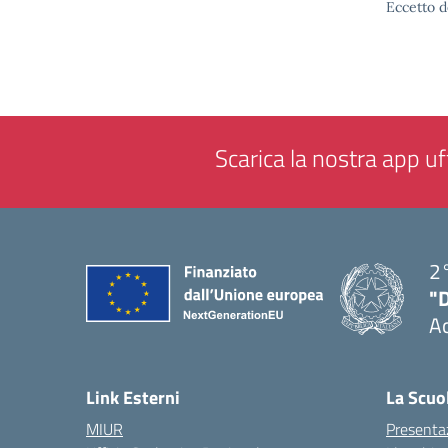
Eccetto d
Scarica la nostra app uff
2°
"
A
— 
Link Esterni
La Scuo
MIUR
Presenta