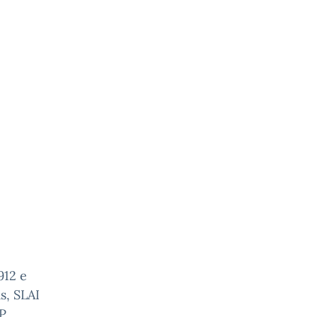
912 e
s, SLAI
AP