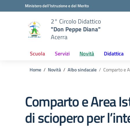
Vai ai contenuti
Vai al menu di navigazione
Vai al footer
Ministero dell'Istruzione e del Merito
2° Circolo Didattico
"Don Peppe Diana"
Acerra
Scuola
Servizi
Novità
Didattica
Home
Novità
Albo sindacale
Comparto e Ar
Comparto e Area Ist
di sciopero per l’i