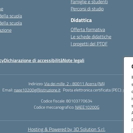
Famiglie e studenti
ne
Percorsi di studio
della scuola
Didattica
della scuola
Offerta formativa
azione
Le schede didattiche
I progetti del PTOF
cy
Dichiarazione di accessibilità
Note legali
Indirizzo:
Via dei mille, 2 - 80011 Acerra (NA)
Email:
naee10200g@istruzione.it
Posta elettronica certificata (PEC):
naee1
Codice fiscale: 80103770634
Codice meccanografico:
NAEE10200G
Hosting & Powered by 3D Solution S.r.l.