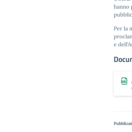
hanno p
pubblic
Per la 
proclam
e dell’
Docu
Pubblicat