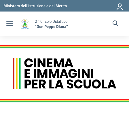
Vai ai contenuti
Vai al menu di navigazione
Vai al footer
Ministero dell'Istruzione e del Merito
2° Circolo Didattico
"Don Peppe Diana"