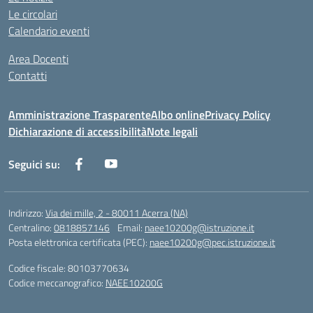
Le circolari
Calendario eventi
Area Docenti
Contatti
Amministrazione Trasparente
Albo online
Privacy Policy
Dichiarazione di accessibilità
Note legali
Seguici su:
Indirizzo:
Via dei mille, 2 - 80011 Acerra (NA)
Centralino:
0818857146
Email:
naee10200g@istruzione.it
Posta elettronica certificata (PEC):
naee10200g@pec.istruzione.it
Codice fiscale: 80103770634
Codice meccanografico:
NAEE10200G