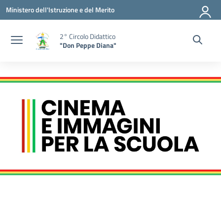
Vai ai contenuti
Vai al menu di navigazione
Vai al footer
Ministero dell'Istruzione e del Merito
2° Circolo Didattico
"Don Peppe Diana"