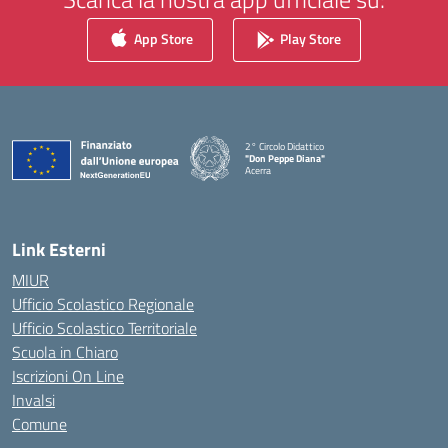
App Store
Play Store
2° Circolo Didattico
"Don Peppe Diana"
Acerra
— Visita la pagina iniziale della scuola
Link Esterni
MIUR
Ufficio Scolastico Regionale
Ufficio Scolastico Territoriale
Scuola in Chiaro
Iscrizioni On Line
Invalsi
Comune