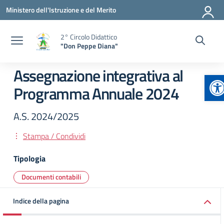
Vai ai contenuti
Vai al menu di navigazione
Vai al footer
Ministero dell'Istruzione e del Merito
2° Circolo Didattico
"Don Peppe Diana"
Assegnazione integrativa al
Ap
Programma Annuale 2024
A.S. 2024/2025
Stampa / Condividi
Tipologia
Documenti contabili
Indice della pagina