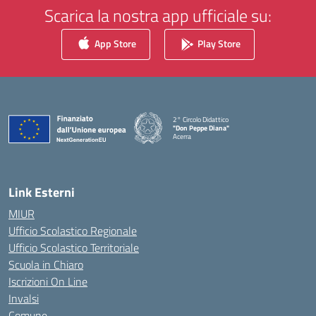
Scarica la nostra app ufficiale su:
App Store
Play Store
2° Circolo Didattico
"Don Peppe Diana"
Acerra
— Visita la pagina iniziale della scuola
Link Esterni
MIUR
Ufficio Scolastico Regionale
Ufficio Scolastico Territoriale
Scuola in Chiaro
Iscrizioni On Line
Invalsi
Comune