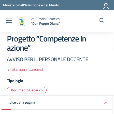
Vai ai contenuti
Vai al menu di navigazione
Vai al footer
Ministero dell'Istruzione e del Merito
2° Circolo Didattico
"Don Peppe Diana"
Progetto “Competenze in
azione”
AVVISO PER IL PERSONALE DOCENTE
Stampa / Condividi
Tipologia
Documento Generico
Indice della pagina