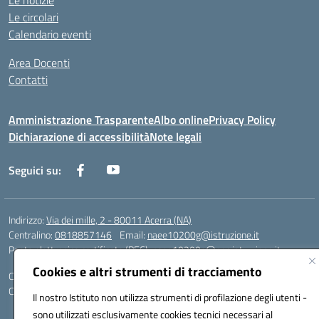
Le notizie
Le circolari
Calendario eventi
Area Docenti
Contatti
Amministrazione Trasparente
Albo online
Privacy Policy
Dichiarazione di accessibilità
Note legali
Seguici su:
Indirizzo:
Via dei mille, 2 - 80011 Acerra (NA)
Centralino:
0818857146
Email:
naee10200g@istruzione.it
Posta elettronica certificata (PEC):
naee10200g@pec.istruzione.it
Cookies e altri strumenti di tracciamento
Codice fiscale: 80103770634
Codice meccanografico:
NAEE10200G
Il nostro Istituto non utilizza strumenti di profilazione degli utenti -
sono utilizzati esclusivamente cookies tecnici necessari al