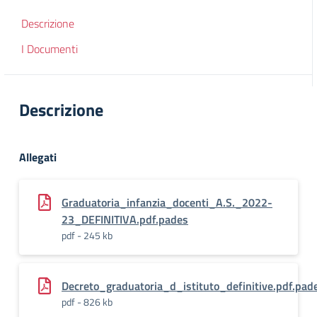
Descrizione
I Documenti
Descrizione
Allegati
Graduatoria_infanzia_docenti_A.S._2022-
23_DEFINITIVA.pdf.pades
pdf - 245 kb
Decreto_graduatoria_d_istituto_definitive.pdf.pad
pdf - 826 kb