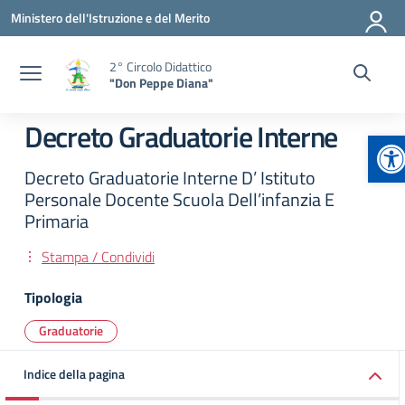
Vai ai contenuti
Vai al menu di navigazione
Vai al footer
Ministero dell'Istruzione e del Merito
2° Circolo Didattico
"Don Peppe Diana"
Decreto Graduatorie Interne
Ap
Decreto Graduatorie Interne D’ Istituto
Personale Docente Scuola Dell’infanzia E
Primaria
Stampa / Condividi
Tipologia
Graduatorie
Indice della pagina