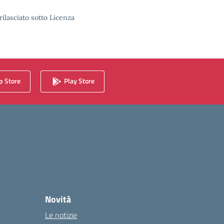
rilasciato sotto Licenza
 Store
Play Store
Novità
Le notizie