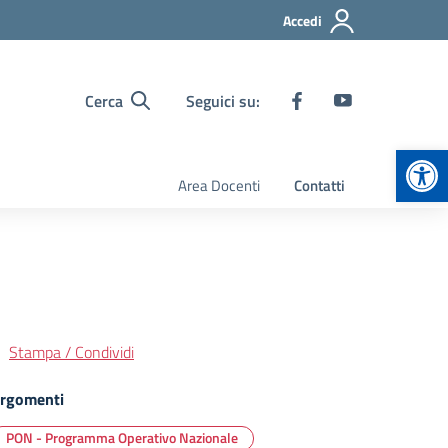
Accedi
Cerca
Seguici su:
Apr
Area Docenti
Contatti
Stampa / Condividi
rgomenti
PON - Programma Operativo Nazionale