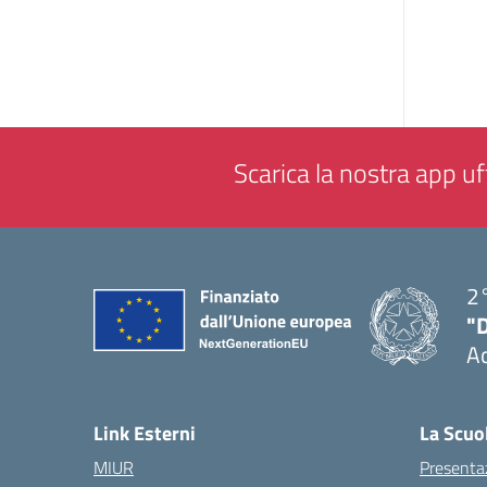
Scarica la nostra app uff
2°
"
A
— 
Link Esterni
La Scuo
MIUR
Presenta