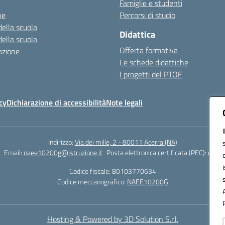
Famiglie e studenti
ne
Percorsi di studio
della scuola
Didattica
della scuola
Offerta formativa
azione
Le schede didattiche
I progetti del PTOF
cy
Dichiarazione di accessibilità
Note legali
Indirizzo:
Via dei mille, 2 - 80011 Acerra (NA)
Email:
naee10200g@istruzione.it
Posta elettronica certificata (PEC):
naee1
Codice fiscale: 80103770634
Codice meccanografico:
NAEE10200G
Hosting & Powered by 3D Solution S.r.l.