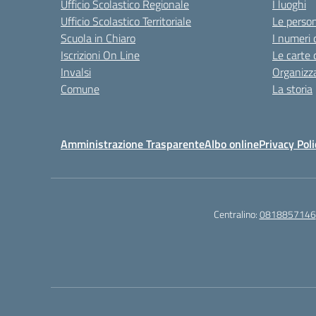
Ufficio Scolastico Regionale
I luoghi
Ufficio Scolastico Territoriale
Le perso
Scuola in Chiaro
I numeri 
Iscrizioni On Line
Le carte 
Invalsi
Organizz
Comune
La storia
Amministrazione Trasparente
Albo online
Privacy Poli
Centralino:
0818857146