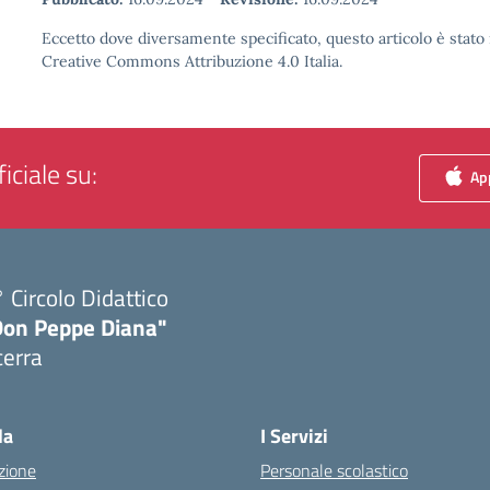
Eccetto dove diversamente specificato, questo articolo è stato 
Creative Commons Attribuzione 4.0 Italia.
iciale su:
App
 Circolo Didattico
Don Peppe Diana"
cerra
Visita la pagina iniziale della scuola
la
I Servizi
zione
Personale scolastico