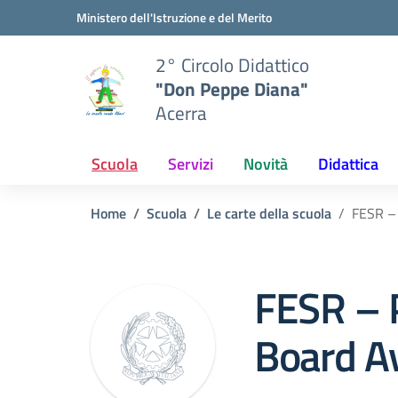
Vai ai contenuti
Vai al menu di navigazione
Vai al footer
Ministero dell'Istruzione e del Merito
2° Circolo Didattico
"Don Peppe Diana"
Acerra
Scuola
Servizi
Novità
Didattica
Home
Scuola
Le carte della scuola
FESR –
FESR – 
Board A