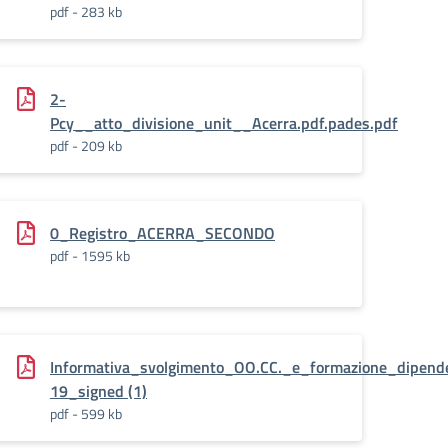
pdf - 283 kb
2-
Pcy__atto_divisione_unit__Acerra.pdf.pades.pdf
pdf - 209 kb
0_Registro_ACERRA_SECONDO
pdf - 1595 kb
llART._13_GDPR_signed
Informativa_svolgimento_OO.CC._e_formazione_dipende
19_signed (1)
pdf - 599 kb