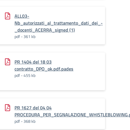
ALL03-
Nb_autorizzati_al_trattamento_dati_dei_-
_docenti_ACERRA_signed (1)
pdf - 361 kb
PR 1404 del 18 03
tori_scolastici_-
contratto_DPO_ok.pdf.pades
pdf - 455 kb
PR 1627 del 04 04
PROCEDURA_PER_SEGNALAZIONE_WHISTLEBLOWING.p
pdf - 368 kb