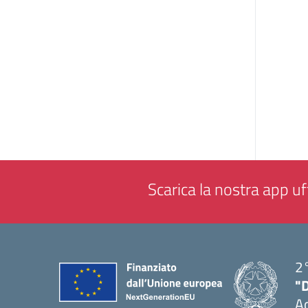
Scarica la nostra app uff
2°
"
A