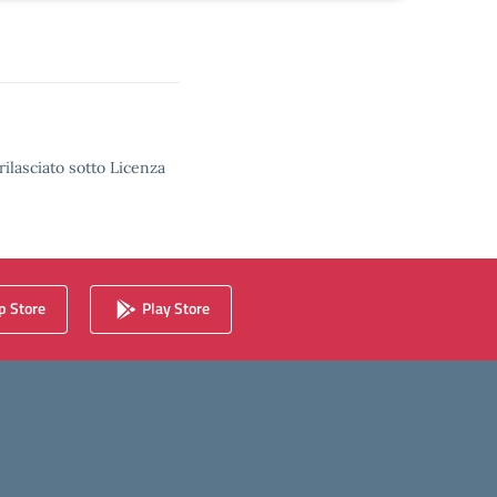
rilasciato sotto Licenza
 Store
Play Store