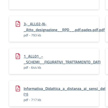
3-_ALL02-N-
_Atto_designazione__RPD__.pdf.pades.pdf.pdf
pdf - 793 kb
1_ALL01_-
_SCHEMI__FIGURATIVI_TRATTAMENTO_DATI
pdf - 644 kb
Informativa_Didattica_a_distanza_ai_sensi_de
(1)
pdf - 717 kb