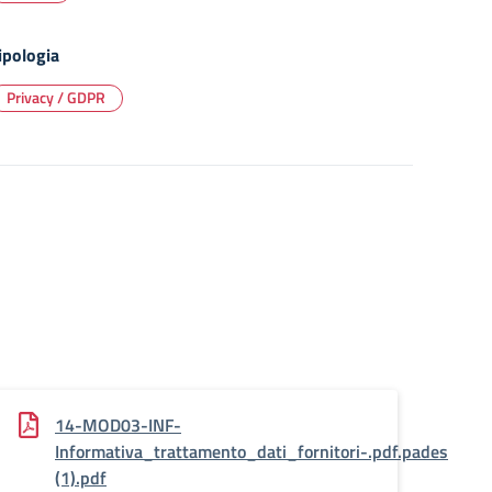
ipologia
Privacy / GDPR
14-MOD03-INF-
Informativa_trattamento_dati_fornitori-.pdf.pades
(1).pdf