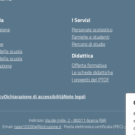
Visita la pagina iniziale della scuola
la
I Servizi
zione
Personale scolastico
Famiglie e studenti
ne
Percorsi di studio
della scuola
Didattica
della scuola
Offerta formativa
azione
Le schede didattiche
I progetti del PTOF
cy
Dichiarazione di accessibilità
Note legali
Indirizzo:
Via dei mille, 2 - 80011 Acerra (NA)
Email:
naee10200g@istruzione.it
Posta elettronica certificata (PEC):
naee1