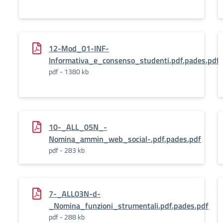
12-Mod_01-INF-
Informativa_e_consenso_studenti.pdf.pades.pdf
pdf - 1380 kb
10-_ALL_05N_-
Nomina_ammin_web_social-.pdf.pades.pdf
pdf - 283 kb
7-_ALL03N-d-
_Nomina_funzioni_strumentali.pdf.pades.pdf
pdf - 288 kb