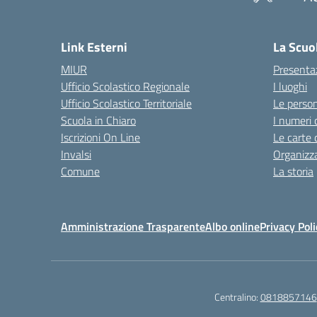
— 
Link Esterni
La Scuo
MIUR
Presenta
Ufficio Scolastico Regionale
I luoghi
Ufficio Scolastico Territoriale
Le perso
Scuola in Chiaro
I numeri 
Iscrizioni On Line
Le carte 
Invalsi
Organizz
Comune
La storia
Amministrazione Trasparente
Albo online
Privacy Poli
Centralino:
0818857146