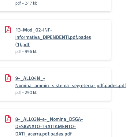
pdf - 247 kb
13-Mod_02-INF-
Informativa_DIPENDENTI.pdf.pades
(1).pdf
pdf - 996 kb
9-_ALL04N_-
Nomina_ammin_sistema_segreteria-.pdf.pades.pdf
pdf - 290 kb
8-_ALL03N-e-_Nomina_DSGA-
DESIGNATO-TRATTAMENTO-
DATI_acerra.pdf.pades.pdf