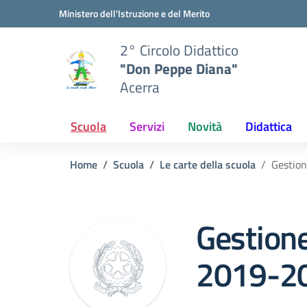
Vai ai contenuti
Vai al menu di navigazione
Vai al footer
Ministero dell'Istruzione e del Merito
2° Circolo Didattico
"Don Peppe Diana"
Acerra
Scuola
Servizi
Novità
Didattica
Home
Scuola
Le carte della scuola
Gestio
Gestion
2019-2