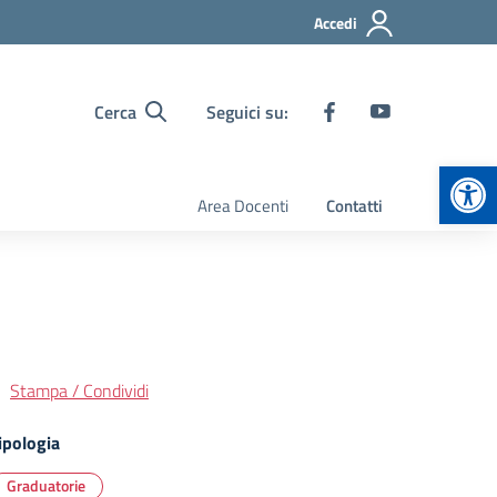
Accedi
Cerca
Seguici su:
Apr
Area Docenti
Contatti
Stampa / Condividi
ipologia
Graduatorie