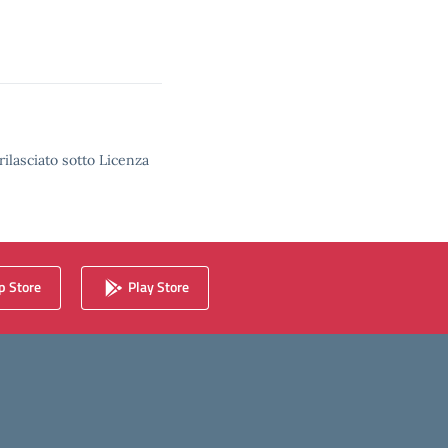
rilasciato sotto Licenza
 Store
Play Store