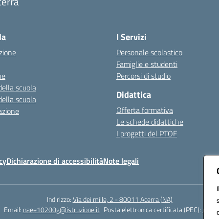
cerra
Visita la pagina iniziale della scuola
la
I Servizi
zione
Personale scolastico
Famiglie e studenti
ne
Percorsi di studio
della scuola
Didattica
della scuola
Offerta formativa
azione
Le schede didattiche
I progetti del PTOF
cy
Dichiarazione di accessibilità
Note legali
Indirizzo:
Via dei mille, 2 - 80011 Acerra (NA)
Email:
naee10200g@istruzione.it
Posta elettronica certificata (PEC):
naee1