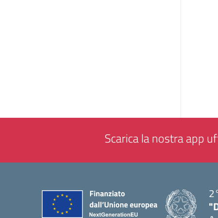
Scarica la nostra app uff
2°
"