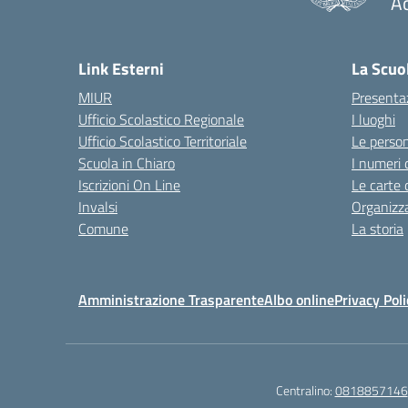
A
— 
Link Esterni
La Scuo
MIUR
Presenta
Ufficio Scolastico Regionale
I luoghi
Ufficio Scolastico Territoriale
Le perso
Scuola in Chiaro
I numeri 
Iscrizioni On Line
Le carte 
Invalsi
Organizz
Comune
La storia
Amministrazione Trasparente
Albo online
Privacy Poli
Centralino:
0818857146