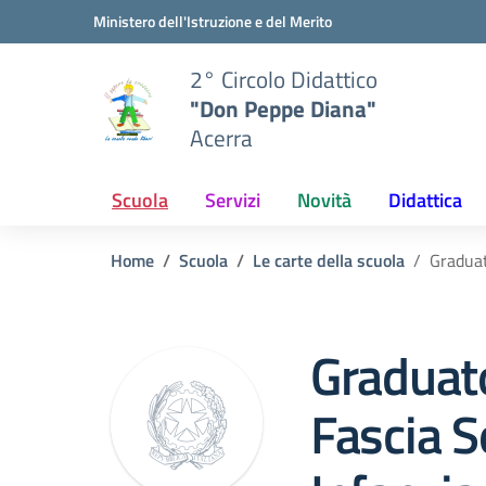
Vai ai contenuti
Vai al menu di navigazione
Vai al footer
Ministero dell'Istruzione e del Merito
2° Circolo Didattico
"Don Peppe Diana"
Acerra
Scuola
Servizi
Novità
Didattica
Home
Scuola
Le carte della scuola
Graduat
Graduator
Fascia 