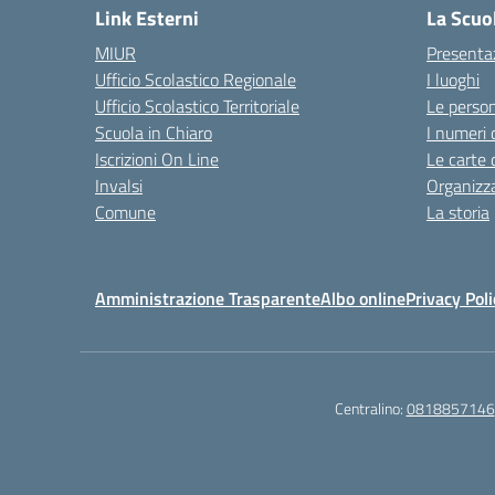
Link Esterni
La Scuo
MIUR
Presenta
Ufficio Scolastico Regionale
I luoghi
Ufficio Scolastico Territoriale
Le perso
Scuola in Chiaro
I numeri 
Iscrizioni On Line
Le carte 
Invalsi
Organizz
Comune
La storia
Amministrazione Trasparente
Albo online
Privacy Poli
Centralino:
0818857146