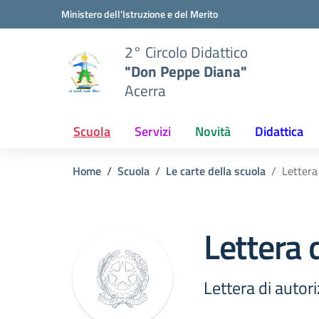
Vai ai contenuti
Vai al menu di navigazione
Vai al footer
Ministero dell'Istruzione e del Merito
2° Circolo Didattico
"Don Peppe Diana"
Acerra
Scuola
Servizi
Novità
Didattica
Home
Scuola
Le carte della scuola
Lettera
Lettera 
Lettera di autor