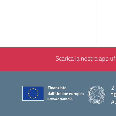
Scarica la nostra app uff
2°
"
A
— 