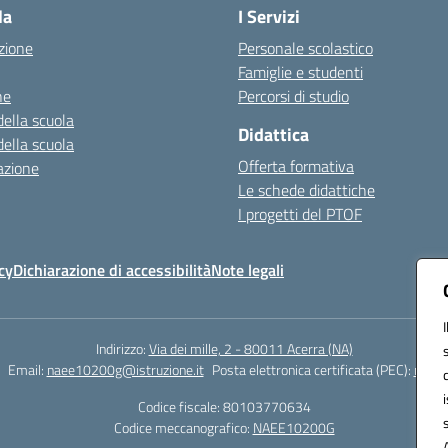
la
I Servizi
zione
Personale scolastico
Famiglie e studenti
ne
Percorsi di studio
della scuola
Didattica
della scuola
Offerta formativa
azione
Le schede didattiche
I progetti del PTOF
cy
Dichiarazione di accessibilità
Note legali
Indirizzo:
Via dei mille, 2 - 80011 Acerra (NA)
Email:
naee10200g@istruzione.it
Posta elettronica certificata (PEC):
naee1
Codice fiscale: 80103770634
Codice meccanografico:
NAEE10200G