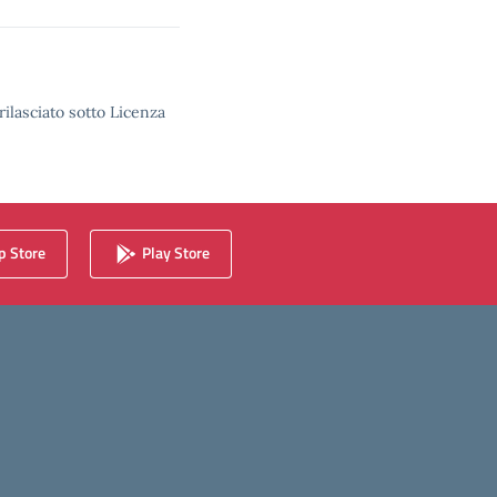
rilasciato sotto Licenza
 Store
Play Store