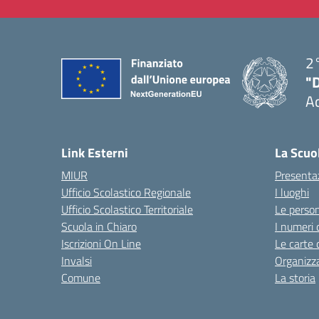
2°
"
A
— 
Link Esterni
La Scuo
MIUR
Presenta
Ufficio Scolastico Regionale
I luoghi
Ufficio Scolastico Territoriale
Le perso
Scuola in Chiaro
I numeri 
Iscrizioni On Line
Le carte 
Invalsi
Organizz
Comune
La storia