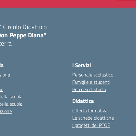
 Circolo Didattico
Don Peppe Diana"
cerra
Visita la pagina iniziale della scuola
la
I Servizi
zione
Personale scolastico
Famiglie e studenti
ne
Percorsi di studio
della scuola
Didattica
della scuola
Offerta formativa
azione
Le schede didattiche
I progetti del PTOF