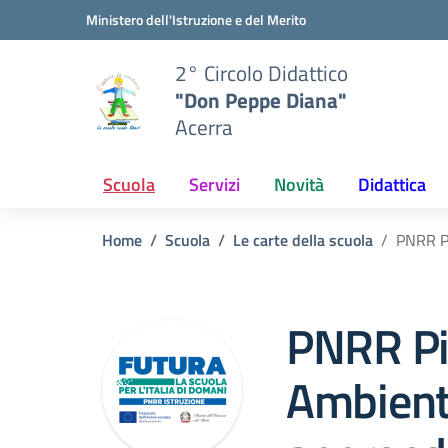
Vai ai contenuti
Vai al menu di navigazione
Vai al footer
Ministero dell'Istruzione e del Merito
2° Circolo Didattico
"Don Peppe Diana"
Acerra
Scuola
Servizi
Novità
Didattica
Home
Scuola
Le carte della scuola
PNRR Pi
PNRR Pi
Ambienti