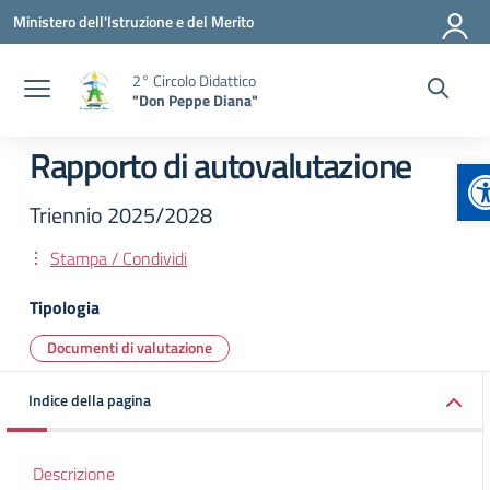
Vai ai contenuti
Vai al menu di navigazione
Vai al footer
Ministero dell'Istruzione e del Merito
2° Circolo Didattico
"Don Peppe Diana"
Rapporto di autovalutazione
A
Triennio 2025/2028
Stampa / Condividi
Tipologia
Documenti di valutazione
Indice della pagina
Descrizione