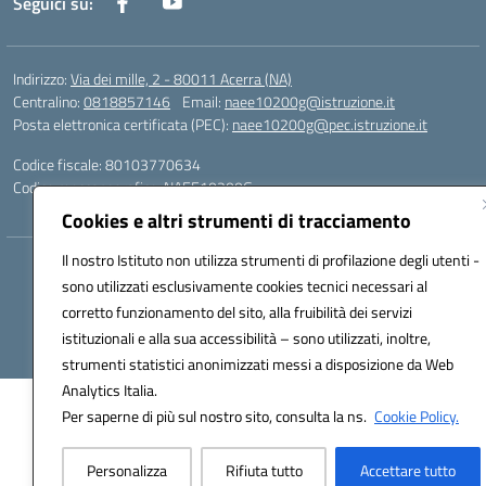
Seguici su:
Indirizzo:
Via dei mille, 2 - 80011 Acerra (NA)
Centralino:
0818857146
Email:
naee10200g@istruzione.it
Posta elettronica certificata (PEC):
naee10200g@pec.istruzione.it
Codice fiscale: 80103770634
Codice meccanografico:
NAEE10200G
Cookies e altri strumenti di tracciamento
Il nostro Istituto non utilizza strumenti di profilazione degli utenti -
Hosting & Powered by 3D Solution S.r.l.
sono utilizzati esclusivamente cookies tecnici necessari al
Concept & Design by Designers Italia
corretto funzionamento del sito, alla fruibilità dei servizi
istituzionali e alla sua accessibilità – sono utilizzati, inoltre,
strumenti statistici anonimizzati messi a disposizione da Web
Analytics Italia.
Per saperne di più sul nostro sito, consulta la ns.
Cookie Policy.
Personalizza
Rifiuta tutto
Accettare tutto