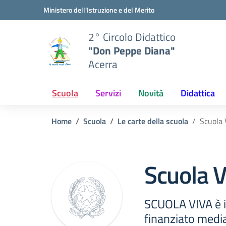
Vai ai contenuti
Vai al menu di navigazione
Vai al footer
Ministero dell'Istruzione e del Merito
2° Circolo Didattico
"Don Peppe Diana"
Acerra
Scuola
Servizi
Novità
Didattica
Home
Scuola
Le carte della scuola
Scuola 
Scuola V
SCUOLA VIVA è 
finanziato media