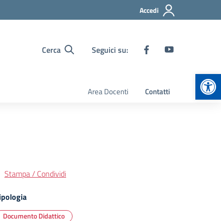
Accedi
Cerca
Seguici su:
Apr
Area Docenti
Contatti
Stampa / Condividi
ipologia
Documento Didattico