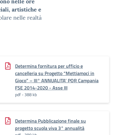
ono nelle ore
ali, artistiche e
olare nelle realtà
Determina fornitura per ufficio e
cancelleria su Progetto “Mettiamoci in
Gioco” – III° ANNUALITA’ POR Campania
FSE 2014-2020 - Asse III
pdf - 388 kb
Determina Pubblicazione finale su
progetto scuola viva 3° annualità
pdf - 389 kb