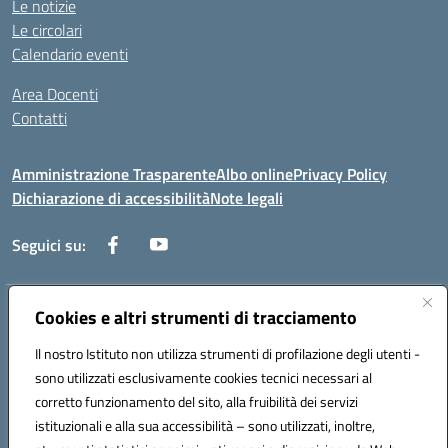
Le notizie
Le circolari
Calendario eventi
Area Docenti
Contatti
Amministrazione Trasparente
Albo online
Privacy Policy
Dichiarazione di accessibilità
Note legali
Seguici su:
Cookies e altri strumenti di tracciamento
Indirizzo:
Via dei mille, 2 - 80011 Acerra (NA)
Centralino:
0818857146
Email:
naee10200g@istruzione.it
Il nostro Istituto non utilizza strumenti di profilazione degli utenti -
Posta elettronica certificata (PEC):
naee10200g@pec.istruzione.it
sono utilizzati esclusivamente cookies tecnici necessari al
Codice fiscale: 80103770634
corretto funzionamento del sito, alla fruibilità dei servizi
Codice meccanografico:
NAEE10200G
istituzionali e alla sua accessibilità – sono utilizzati, inoltre,