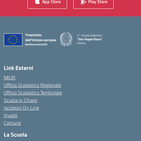
App Store
Play Store
2° Circolo Didattico
"Don Peppe Diana"
Acerra
— Visita la pagina iniziale della scuola
Link Esterni
MIUR
Ufficio Scolastico Regionale
Ufficio Scolastico Territoriale
Scuola in Chiaro
Iscrizioni On Line
Invalsi
Comune
La Scuola