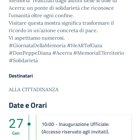
Memoria” realizzati dagli alunni delle scuole di
Acerra: un ponte di solidarietà che riconosce
l’umanità oltre ogni confine.
Visitare questa mostra significa trasformare il
ricordo in un’azione concreta di pace.
Vi aspettiamo numerosi.
#GiornataDellaMemoria #HeARTofGaza
#DonPeppeDiana #Acerra #MemoriaETerritorio
#Solidarietà
Destinatari
ALLA CITTADINANZA
Date e Orari
27
10:00
- Inaugurazione Ufficiale:
(Accesso riservato agli invitati).
Gen