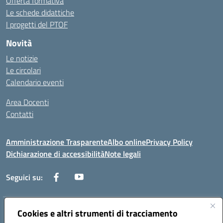
Offerta formativa
Le schede didattiche
I progetti del PTOF
Novità
Le notizie
Le circolari
Calendario eventi
Area Docenti
Contatti
Amministrazione Trasparente
Albo online
Privacy Policy
Dichiarazione di accessibilità
Note legali
Seguici su:
Cookies e altri strumenti di tracciamento
Indirizzo:
Via dei mille, 2 - 80011 Acerra (NA)
Centralino:
0818857146
Email:
naee10200g@istruzione.it