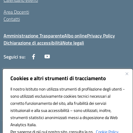
Calendario eventi
Area Docenti
Contatti
Amministrazione Trasparente
Albo online
Privacy Policy
Dichiarazione di accessibilità
Note legali
Seguici su:
Indirizzo:
Cookies e altri strumenti di tracciamento
Via dei mille, 2 - 80011 Acerra (NA)
Centralino:
0818857146
Email:
naee10200g@istruzione.it
Il nostro Istituto non utilizza strumenti di profilazione degli utenti -
Posta elettronica certificata (PEC):
naee10200g@pec.istruzione.it
sono utilizzati esclusivamente cookies tecnici necessari al
Codice fiscale: 80103770634
corretto funzionamento del sito, alla fruibilità dei servizi
Codice meccanografico:
NAEE10200G
istituzionali e alla sua accessibilità – sono utilizzati, inoltre,
strumenti statistici anonimizzati messi a disposizione da Web
Analytics Italia.
Hosting & Powered by 3D Solution S.r.l.
Per saperne di più sul nostro sito, consulta la ns.
Cookie Policy.