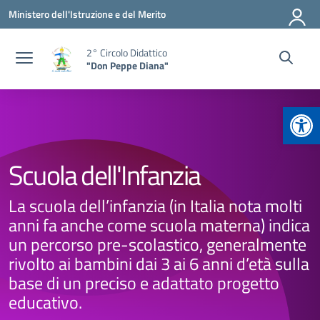
Vai ai contenuti
Vai al menu di navigazione
Vai al footer
Ministero dell'Istruzione e del Merito
2° Circolo Didattico
"Don Peppe Diana"
Apr
Scuola dell'Infanzia
La scuola dell’infanzia (in Italia nota molti
anni fa anche come scuola materna) indica
un percorso pre-scolastico, generalmente
rivolto ai bambini dai 3 ai 6 anni d’età sulla
base di un preciso e adattato progetto
educativo.