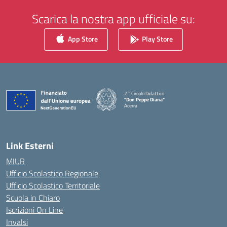
Scarica la nostra app ufficiale su:
App Store
Play Store
2° Circolo Didattico
"Don Peppe Diana"
Acerra
— Visita la pagina iniziale della scuola
Link Esterni
MIUR
Ufficio Scolastico Regionale
Ufficio Scolastico Territoriale
Scuola in Chiaro
Iscrizioni On Line
Invalsi