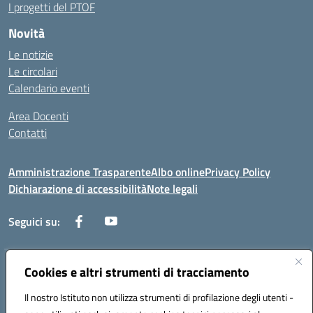
I progetti del PTOF
Novità
Le notizie
Le circolari
Calendario eventi
Area Docenti
Contatti
Amministrazione Trasparente
Albo online
Privacy Policy
Dichiarazione di accessibilità
Note legali
Seguici su:
Indirizzo:
Cookies e altri strumenti di tracciamento
Via dei mille, 2 - 80011 Acerra (NA)
Centralino:
0818857146
Email:
naee10200g@istruzione.it
Il nostro Istituto non utilizza strumenti di profilazione degli utenti -
Posta elettronica certificata (PEC):
naee10200g@pec.istruzione.it