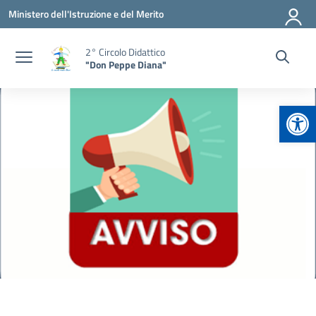
Vai ai contenuti
Vai al menu di navigazione
Vai al footer
Ministero dell'Istruzione e del Merito
2° Circolo Didattico
"Don Peppe Diana"
Apr