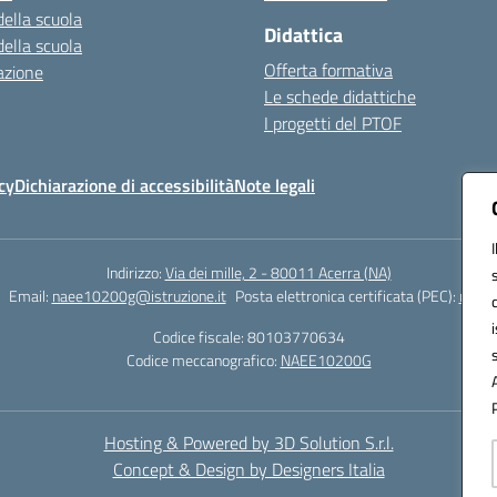
della scuola
Didattica
della scuola
Offerta formativa
azione
Le schede didattiche
I progetti del PTOF
cy
Dichiarazione di accessibilità
Note legali
Indirizzo:
Via dei mille, 2 - 80011 Acerra (NA)
Email:
naee10200g@istruzione.it
Posta elettronica certificata (PEC):
naee1
Codice fiscale: 80103770634
Codice meccanografico:
NAEE10200G
Hosting & Powered by 3D Solution S.r.l.
Concept & Design by Designers Italia