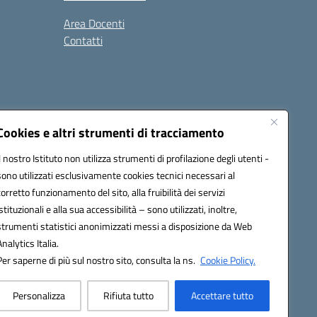
Area Docenti
Contatti
Seguici su:
Cookies e altri strumenti di tracciamento
Il nostro Istituto non utilizza strumenti di profilazione degli utenti -
sono utilizzati esclusivamente cookies tecnici necessari al
0200g@pec.istruzione.it
corretto funzionamento del sito, alla fruibilità dei servizi
istituzionali e alla sua accessibilità – sono utilizzati, inoltre,
strumenti statistici anonimizzati messi a disposizione da Web
Analytics Italia.
Per saperne di più sul nostro sito, consulta la ns.
Cookie Policy.
Personalizza
Rifiuta tutto
Accettare tutto