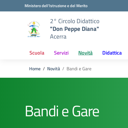
Vai ai contenuti
Vai al menu di navigazione
Vai al footer
Ministero dell'Istruzione e del Merito
2° Circolo Didattico
"Don Peppe Diana"
Acerra
Scuola
Servizi
Novità
Didattica
Home
Novità
Bandi e Gare
Bandi e Gare