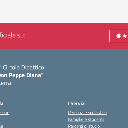
iciale su:
App
 Circolo Didattico
Don Peppe Diana"
cerra
Visita la pagina iniziale della scuola
la
I Servizi
zione
Personale scolastico
Famiglie e studenti
ne
Percorsi di studio