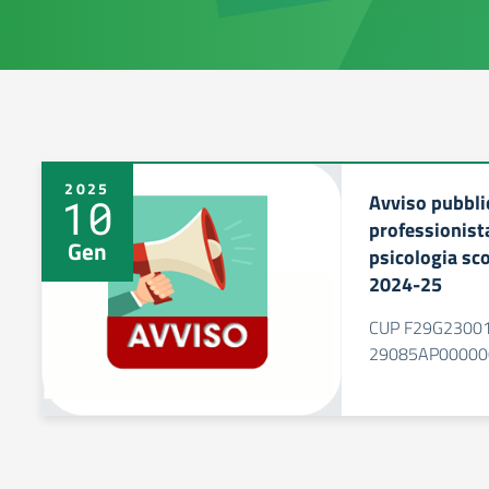
2025
Avviso pubblic
10
professionista
Gen
psicologia sco
2024-25
CUP F29G23001
29085AP00000