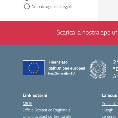
Verbali organi collegiali
Scarica la nostra app uff
2°
"
A
— 
Link Esterni
La Scuo
MIUR
Presenta
Ufficio Scolastico Regionale
I luoghi
Ufficio Scolastico Territoriale
Le perso