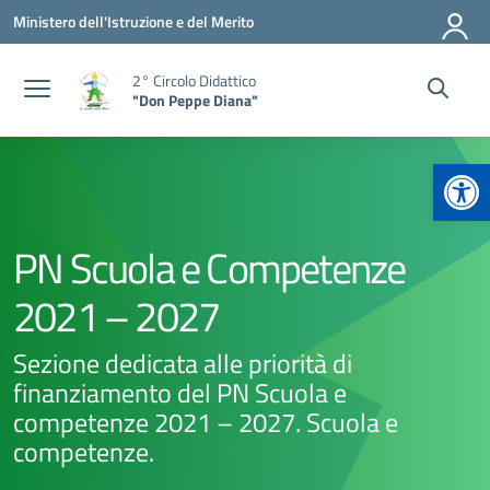
Vai ai contenuti
Vai al menu di navigazione
Vai al footer
Ministero dell'Istruzione e del Merito
2° Circolo Didattico
"Don Peppe Diana"
Apr
PN Scuola e Competenze
2021 – 2027
Sezione dedicata alle priorità di
finanziamento del PN Scuola e
competenze 2021 – 2027. Scuola e
competenze.