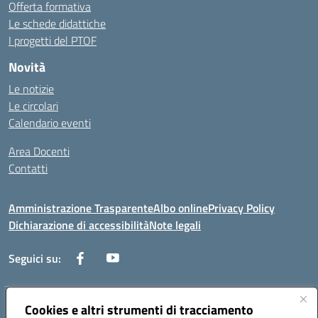
Offerta formativa
Le schede didattiche
I progetti del PTOF
Novità
Le notizie
Le circolari
Calendario eventi
Area Docenti
Contatti
Amministrazione Trasparente
Albo online
Privacy Policy
Dichiarazione di accessibilità
Note legali
Seguici su:
Indirizzo:
Cookies e altri strumenti di tracciamento
Via dei mille, 2 - 80011 Acerra (NA)