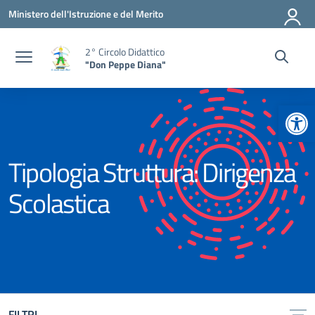
Vai ai contenuti
Vai al menu di navigazione
Vai al footer
Ministero dell'Istruzione e del Merito
2° Circolo Didattico
"Don Peppe Diana"
Apr
Tipologia Struttura:
Dirigenza
Scolastica
FILTRI