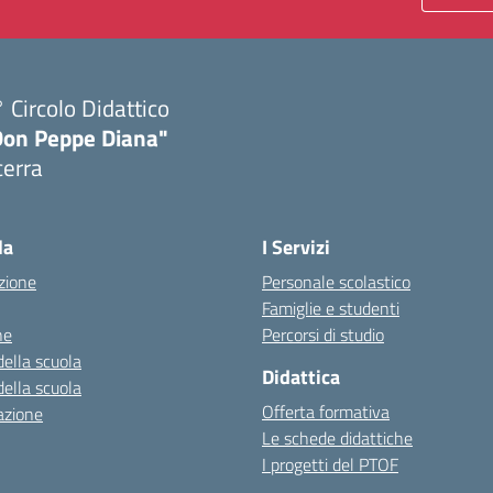
 Circolo Didattico
Don Peppe Diana"
cerra
Visita la pagina iniziale della scuola
la
I Servizi
zione
Personale scolastico
Famiglie e studenti
ne
Percorsi di studio
della scuola
Didattica
della scuola
Offerta formativa
azione
Le schede didattiche
I progetti del PTOF