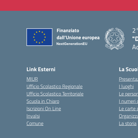
2°
"
A
— 
Link Esterni
La Scuo
MIUR
Presenta
Ufficio Scolastico Regionale
I luoghi
Ufficio Scolastico Territoriale
Le perso
Scuola in Chiaro
I numeri 
Iscrizioni On Line
Le carte 
Invalsi
Organizz
Comune
La storia