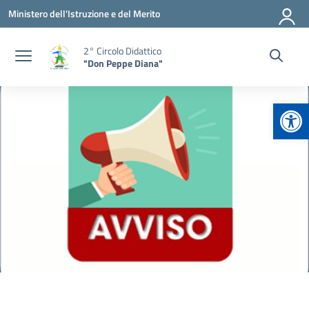
Vai ai contenuti
Vai al menu di navigazione
Vai al footer
Ministero dell'Istruzione e del Merito
2° Circolo Didattico
"Don Peppe Diana"
Apr