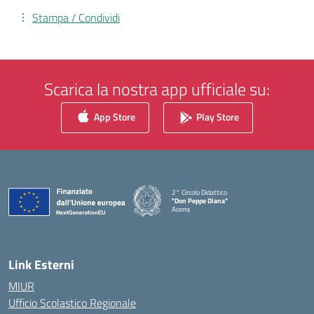
Stampa / Condividi
Scarica la nostra app ufficiale su:
App Store
Play Store
2° Circolo Didattico
"Don Peppe Diana"
Acerra
— Visita la pagina iniziale della scuola
Link Esterni
MIUR
Ufficio Scolastico Regionale