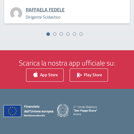
RAFFAELA FEDELE
Dirigente Scolastico
Scarica la nostra app ufficiale su:
App Store
Play Store
2° Circolo Didattico
"Don Peppe Diana"
Acerra
— Visita la pagina iniziale della scuola