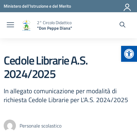
Vai ai contenuti
Vai al menu di navigazione
Vai al footer
Ministero dell'Istruzione e del Merito
2° Circolo Didattico
"Don Peppe Diana"
Apr
Cedole Librarie A.S.
2024/2025
In allegato comunicazione per modalità di
richiesta Cedole Librarie per L'A.S. 2024/2025
Personale scolastico