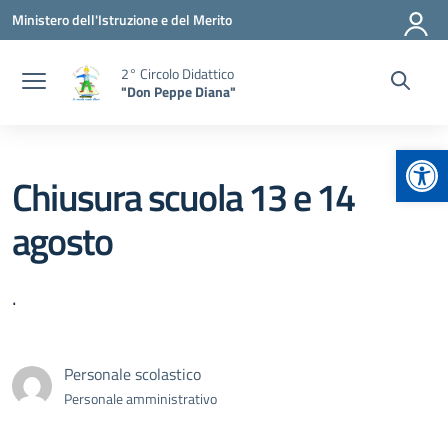
Vai ai contenuti
Vai al menu di navigazione
Vai al footer
Ministero dell'Istruzione e del Merito
2° Circolo Didattico
"Don Peppe Diana"
Apr
Chiusura scuola 13 e 14
agosto
.
Personale scolastico
Personale amministrativo