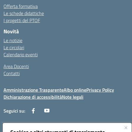
Offerta formativa
Le schede didattiche
I progetti del PTOF
Novità
Le notizie
Le circolari
Calendario eventi
Area Docenti
Contatti
Amministrazione Trasparente
Albo online
Privacy Policy
Dichiarazione di accessibilità
Note legali
Seguici su:
Indirizzo:
Via dei mille, 2 - 80011 Acerra (NA)