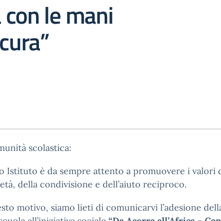
a con le mani
 cura”
munità scolastica:
ro Istituto è da sempre attento a promuovere i valori 
ietà, della condivisione e dell’aiuto reciproco.
sto motivo, siamo lieti di comunicarvi l’adesione dell
scuola all’iniziativa sociale
“Da Acerra all’Africa – Con