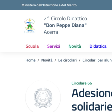
Vai ai contenuti
Vai al menu di navigazione
Vai al footer
Ministero dell'Istruzione e del Merito
2° Circolo Didattico
"Don Peppe Diana"
Acerra
Scuola
Servizi
Novità
Didattica
Home
Novità
Le circolari
Circolari per alun
Circolare 66
Adesione 
solidari