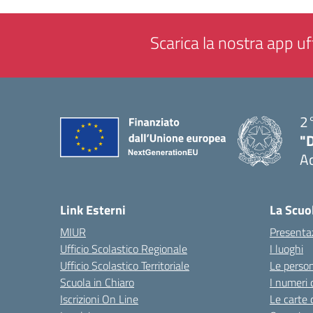
Scarica la nostra app uff
2°
"
A
— 
Link Esterni
La Scuo
MIUR
Presenta
Ufficio Scolastico Regionale
I luoghi
Ufficio Scolastico Territoriale
Le perso
Scuola in Chiaro
I numeri 
Iscrizioni On Line
Le carte 