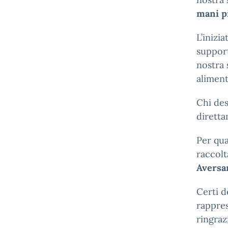
mani p
L’inizi
support
nostra 
aliment
Chi des
diretta
Per qua
raccolt
Aversa
Certi d
rappres
ringraz