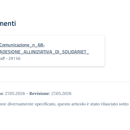
menti
Comunicazione_n_68-
ADESIONE_ALLINIZIATIVA_DI_SOLIDARIET_
pdf - 291 kb
o:
27.05.2026
-
Revisione:
27.05.2026
ove diversamente specificato, questo articolo è stato rilasciato sott