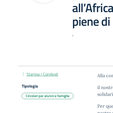
all’Afric
piene di
.
Stampa / Condividi
Alla co
Tipologia
il nost
solidar
Circolari per alunni e famiglie
Per que
nostra 