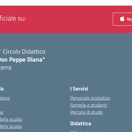
iciale su:
App
 Circolo Didattico
Don Peppe Diana"
cerra
Visita la pagina iniziale della scuola
la
I Servizi
zione
Personale scolastico
Famiglie e studenti
ne
Percorsi di studio
della scuola
Didattica
della scuola