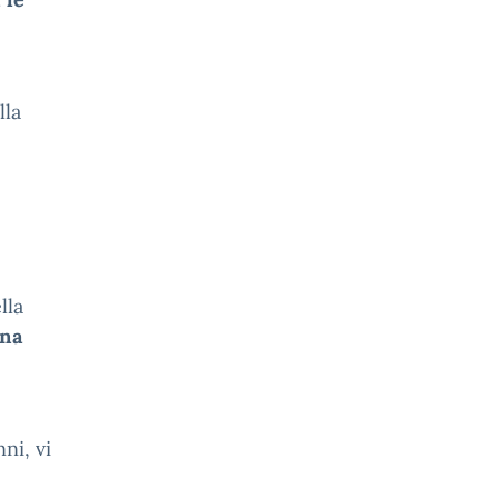
lla
lla
nna
ni, vi