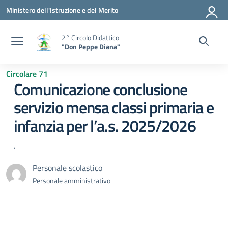
Vai ai contenuti
Vai al menu di navigazione
Vai al footer
Ministero dell'Istruzione e del Merito
2° Circolo Didattico
"Don Peppe Diana"
Circolare 71
Comunicazione conclusione
servizio mensa classi primaria e
infanzia per l’a.s. 2025/2026
.
Personale scolastico
Personale amministrativo