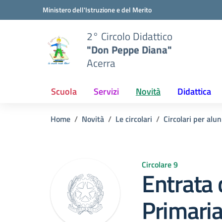
Vai ai contenuti
Vai al menu di navigazione
Vai al footer
Ministero dell'Istruzione e del Merito
2° Circolo Didattico
"Don Peppe Diana"
Acerra
Scuola
Servizi
Novità
Didattica
Home
Novità
Le circolari
Circolari per alun
Circolare 9
Entrata 
Primari