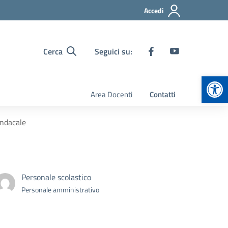
Accedi
Cerca
Seguici su:
Apr
Area Docenti
Contatti
indacale
Personale scolastico
Personale amministrativo