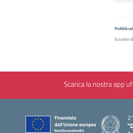
Pubblicat
Eccetto d
Scarica la nostra app uff
2°
"