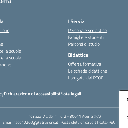
cerra
Visita la pagina iniziale della scuola
la
I Servizi
zione
Personale scolastico
Famiglie e studenti
ne
Percorsi di studio
della scuola
Didattica
della scuola
Offerta formativa
azione
Le schede didattiche
I progetti del PTOF
cy
Dichiarazione di accessibilità
Note legali
Indirizzo:
Via dei mille, 2 - 80011 Acerra (NA)
Email:
naee10200g@istruzione.it
Posta elettronica certificata (PEC):
naee1