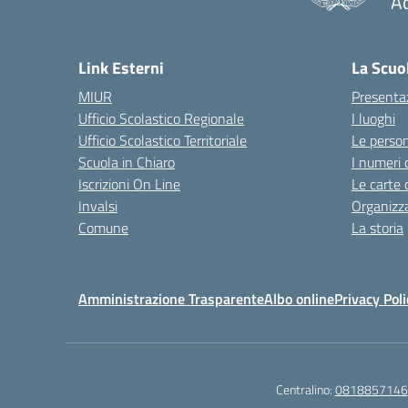
A
— 
Link Esterni
La Scuo
MIUR
Presenta
Ufficio Scolastico Regionale
I luoghi
Ufficio Scolastico Territoriale
Le perso
Scuola in Chiaro
I numeri 
Iscrizioni On Line
Le carte 
Invalsi
Organizz
Comune
La storia
Amministrazione Trasparente
Albo online
Privacy Poli
Centralino:
0818857146