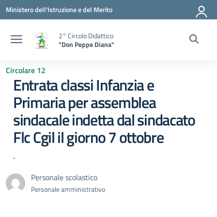
Vai ai contenuti
Vai al menu di navigazione
Vai al footer
Ministero dell'Istruzione e del Merito
2° Circolo Didattico
"Don Peppe Diana"
Circolare 12
Entrata classi Infanzia e
Primaria per assemblea
sindacale indetta dal sindacato
Flc Cgil il giorno 7 ottobre
.
Personale scolastico
Personale amministrativo