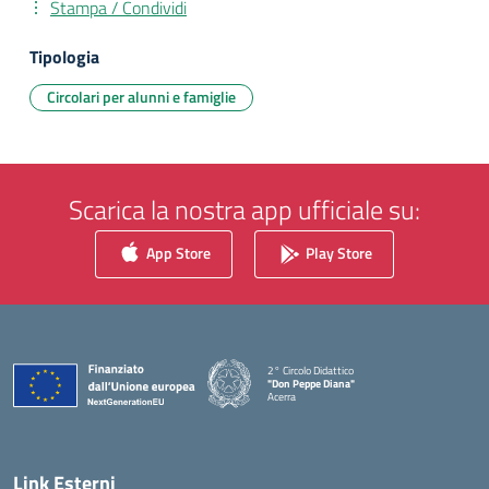
Stampa / Condividi
Tipologia
Circolari per alunni e famiglie
Scarica la nostra app ufficiale su:
App Store
Play Store
2° Circolo Didattico
"Don Peppe Diana"
Acerra
— Visita la pagina iniziale della scuola
Link Esterni