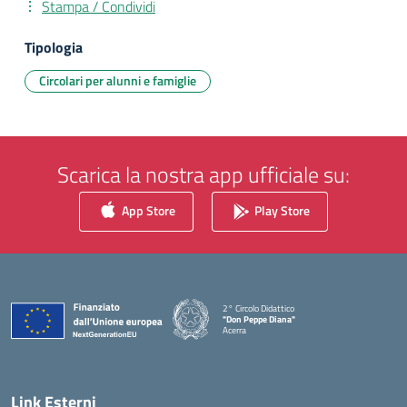
Stampa / Condividi
Tipologia
Circolari per alunni e famiglie
Scarica la nostra app ufficiale su:
App Store
Play Store
2° Circolo Didattico
"Don Peppe Diana"
Acerra
— Visita la pagina iniziale della scuola
Link Esterni