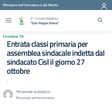
Vai ai contenuti
Vai al menu di navigazione
Vai al footer
Ministero dell'Istruzione e del Merito
2° Circolo Didattico
"Don Peppe Diana"
Circolare 19
Entrata classi primaria per
assemblea sindacale indetta dal
sindacato Cisl il giorno 27
ottobre
.
Personale scolastico
Personale amministrativo