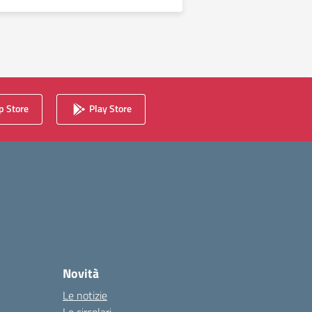
 Store
Play Store
Novità
Le notizie
Le circolari