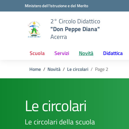
Vai ai contenuti
Vai al menu di navigazione
Vai al footer
Ministero dell'Istruzione e del Merito
2° Circolo Didattico
"Don Peppe Diana"
Acerra
Scuola
Servizi
Novità
Didattica
Home
Novità
Le circolari
Page 2
Le circolari
Le circolari della scuola