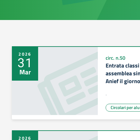
2026
31
circ. n.50
Entrata classi
Mar
assemblea sin
Anief il giorno
.
Circolari per al
2026