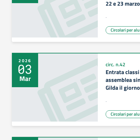
22 e 23 marz
.
Circolari per al
2026
03
circ. n.42
Entrata classi
Mar
assemblea sin
Gilda il giorn
.
Circolari per al