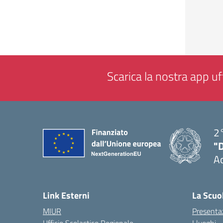
Scarica la nostra app uff
2°
"
A
— 
Link Esterni
La Scuo
MIUR
Presenta
Ufficio Scolastico Regionale
I luoghi