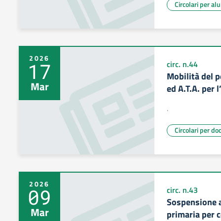
Circolari per al
2026
17
circ. n.44
Mobilità del 
Mar
ed A.T.A. per 
.
Circolari per do
2026
09
circ. n.43
Sospensione a
Mar
primaria per 