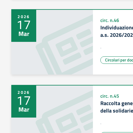
2026
17
circ. n.46
Individuazion
Mar
a.s. 2026/20
.
Circolari per do
2026
17
circ. n.45
Raccolta gener
Mar
della solidari
.