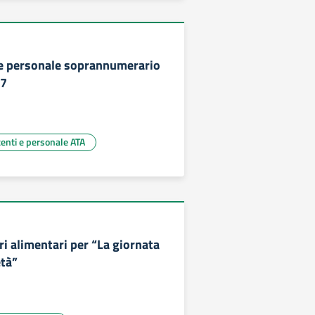
e personale soprannumerario
27
centi e personale ATA
i alimentari per “La giornata
età”