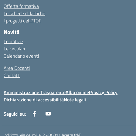
Offerta formativa
Le schede didattiche
I progetti del PTOF
Novità
Le notizie
Le circolari
Calendario eventi
Area Docenti
Contatti
Amministrazione Trasparente
Albo online
Privacy Policy
Dichiarazione di accessibilità
Note legali
Seguici su:
Indirizzo:
Via dei mille, 2 - 80011 Acerra (NA)