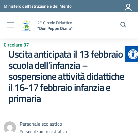
Vai ai contenuti
Vai al menu di navigazione
Vai al footer
Ministero dell'Istruzione e del Merito
2° Circolo Didattico
"Don Peppe Diana"
Circolare 37
Ap
Uscita anticipata il 13 febbraio
scuola dell’infanzia –
sospensione attività didattiche
il 16-17 febbraio infanzia e
primaria
.
Personale scolastico
Personale amministrativo