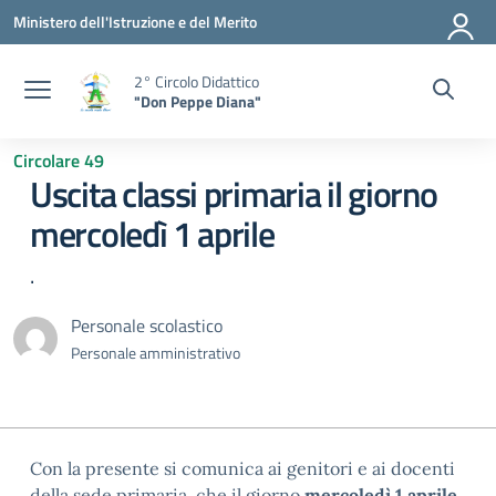
Vai ai contenuti
Vai al menu di navigazione
Vai al footer
Ministero dell'Istruzione e del Merito
2° Circolo Didattico
"Don Peppe Diana"
Circolare 49
Uscita classi primaria il giorno
mercoledì 1 aprile
.
Personale scolastico
Personale amministrativo
Con la presente si comunica ai genitori e ai docenti
della sede primaria, che il giorno
mercoledì 1 aprile