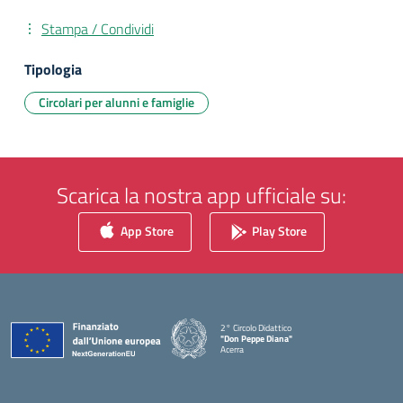
Stampa / Condividi
Tipologia
Circolari per alunni e famiglie
Scarica la nostra app ufficiale su:
App Store
Play Store
2° Circolo Didattico
"Don Peppe Diana"
Acerra
— Visita la pagina iniziale della scuola