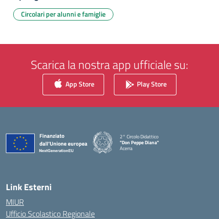
Circolari per alunni e famiglie
Scarica la nostra app ufficiale su:
App Store
Play Store
2° Circolo Didattico
"Don Peppe Diana"
Acerra
— Visita la pagina iniziale della scuola
Link Esterni
MIUR
Ufficio Scolastico Regionale