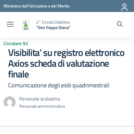
Vai ai contenuti
Vai al menu di navigazione
Vai al footer
Ministero dell'Istruzione e del Merito
2° Circolo Didattico
"Don Peppe Diana"
Circolare 92
Visibilita’ su registro elettronico
Axios scheda di valutazione
finale
Comunicazione degli esiti quadrimestrali
Personale scolastico
Personale amministrativo