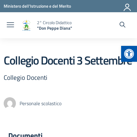
Vai ai contenuti
Vai al menu di navigazione
Vai al footer
Ministero dell'Istruzione e del Merito
2° Circolo Didattico
"Don Peppe Diana"
Apr
Collegio Docenti 3 Settembre
Collegio Docenti
Personale scolastico
Documenti