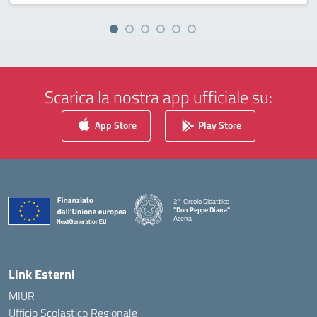
Scarica la nostra app ufficiale su:
App Store
Play Store
2° Circolo Didattico
"Don Peppe Diana"
Acerra
— Visita la pagina iniziale della scuola
Link Esterni
MIUR
Ufficio Scolastico Regionale