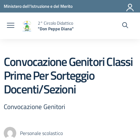
Vai ai contenuti
Vai al menu di navigazione
Vai al footer
Ministero dell'Istruzione e del Merito
2° Circolo Didattico
"Don Peppe Diana"
Convocazione Genitori Classi
Prime Per Sorteggio
Docenti/Sezioni
Convocazione Genitori
Personale scolastico