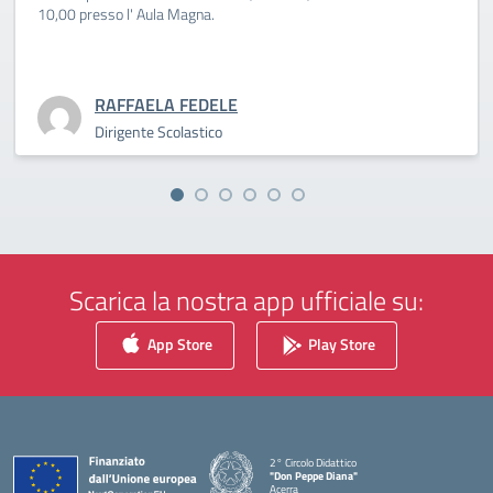
10,00 presso l' Aula Magna.
RAFFAELA FEDELE
Dirigente Scolastico
Scarica la nostra app ufficiale su:
App Store
Play Store
2° Circolo Didattico
"Don Peppe Diana"
Acerra