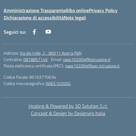
Amministrazione Trasparente
Albo online
Privacy Policy
Dichiarazione di accessibilità
Note legali
Seguici su:
Indirizzo:
Via dei mille, 2 - 80011 Acerra (NA)
Centralino:
0818857146
Email:
naee10200g@istruzione.it
Posta elettronica certificata (PEC):
naee10200g@pec.istruzione.it
Codice fiscale: 80103770634
Codice meccanografico:
NAEE10200G
Hosting & Powered by 3D Solution S.r.l.
Concept & Design by Designers Italia