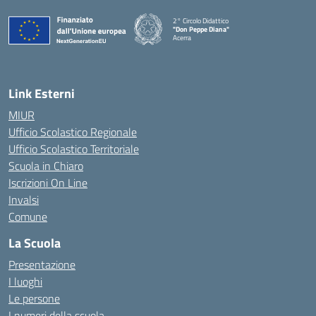
2° Circolo Didattico
"Don Peppe Diana"
Acerra
— Visita la pagina iniziale della scuola
Link Esterni
MIUR
Ufficio Scolastico Regionale
Ufficio Scolastico Territoriale
Scuola in Chiaro
Iscrizioni On Line
Invalsi
Comune
La Scuola
Presentazione
I luoghi
Le persone
I numeri della scuola