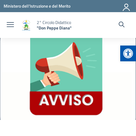
Vai ai contenuti
Vai al menu di navigazione
Vai al footer
Ministero dell'Istruzione e del Merito
2° Circolo Didattico
"Don Peppe Diana"
Apr