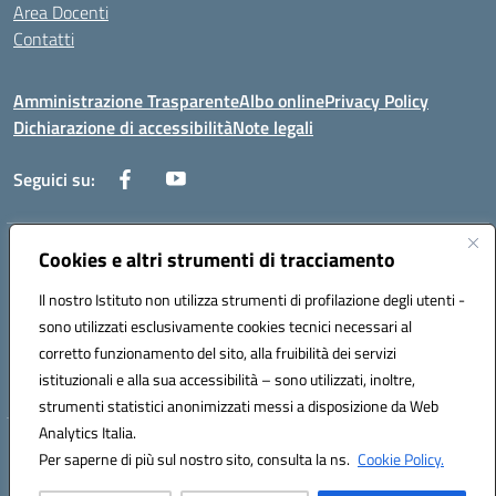
Area Docenti
Contatti
Amministrazione Trasparente
Albo online
Privacy Policy
Dichiarazione di accessibilità
Note legali
Seguici su:
Indirizzo:
Cookies e altri strumenti di tracciamento
Via dei mille, 2 - 80011 Acerra (NA)
Centralino:
0818857146
Email:
naee10200g@istruzione.it
Il nostro Istituto non utilizza strumenti di profilazione degli utenti -
Posta elettronica certificata (PEC):
naee10200g@pec.istruzione.it
sono utilizzati esclusivamente cookies tecnici necessari al
Codice fiscale: 80103770634
corretto funzionamento del sito, alla fruibilità dei servizi
Codice meccanografico:
NAEE10200G
istituzionali e alla sua accessibilità – sono utilizzati, inoltre,
strumenti statistici anonimizzati messi a disposizione da Web
Analytics Italia.
Hosting & Powered by 3D Solution S.r.l.
Per saperne di più sul nostro sito, consulta la ns.
Cookie Policy.
Concept & Design by Designers Italia