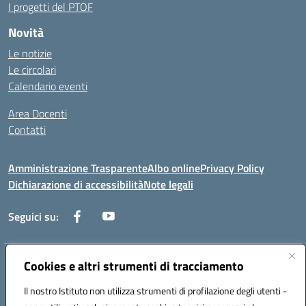
I progetti del PTOF
Novità
Le notizie
Le circolari
Calendario eventi
Area Docenti
Contatti
Amministrazione Trasparente
Albo online
Privacy Policy
Dichiarazione di accessibilità
Note legali
Seguici su:
Indirizzo:
Cookies e altri strumenti di tracciamento
Via dei mille, 2 - 80011 Acerra (NA)
Centralino:
0818857146
Email:
naee10200g@istruzione.it
Il nostro Istituto non utilizza strumenti di profilazione degli utenti -
Posta elettronica certificata (PEC):
naee10200g@pec.istruzione.it