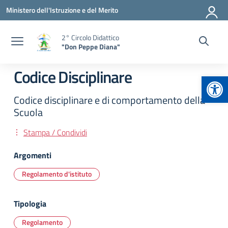
Vai ai contenuti
Vai al menu di navigazione
Vai al footer
Ministero dell'Istruzione e del Merito
2° Circolo Didattico
"Don Peppe Diana"
Codice Disciplinare
Apr
Codice disciplinare e di comportamento della
Scuola
Stampa / Condividi
Argomenti
Regolamento d'istituto
Tipologia
Regolamento