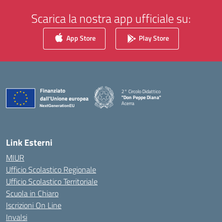
Scarica la nostra app ufficiale su:
App Store
Play Store
2° Circolo Didattico
"Don Peppe Diana"
Acerra
— Visita la pagina iniziale della scuola
Link Esterni
MIUR
Ufficio Scolastico Regionale
Ufficio Scolastico Territoriale
Scuola in Chiaro
Iscrizioni On Line
Invalsi