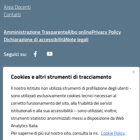
Area Docenti
Contatti
Amministrazione Trasparente
Albo online
Privacy Policy
Dichiarazione di accessibilità
Note legali
Seguici su:
Indirizzo:
Cookies e altri strumenti di tracciamento
Via dei mille, 2 - 80011 Acerra (NA)
Centralino:
0818857146
Email:
naee10200g@istruzione.it
Il nostro Istituto non utilizza strumenti di profilazione degli utenti -
Posta elettronica certificata (PEC):
naee10200g@pec.istruzione.it
sono utilizzati esclusivamente cookies tecnici necessari al
Codice fiscale: 80103770634
corretto funzionamento del sito, alla fruibilità dei servizi
Codice meccanografico:
NAEE10200G
istituzionali e alla sua accessibilità – sono utilizzati, inoltre,
strumenti statistici anonimizzati messi a disposizione da Web
Analytics Italia.
Hosting & Powered by 3D Solution S.r.l.
Per saperne di più sul nostro sito, consulta la ns.
Cookie Policy.
Concept & Design by Designers Italia