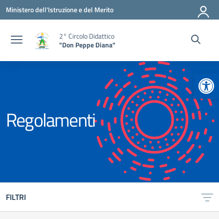
Vai ai contenuti
Vai al menu di navigazione
Vai al footer
Ministero dell'Istruzione e del Merito
2° Circolo Didattico
"Don Peppe Diana"
Apr
Regolamenti
FILTRI