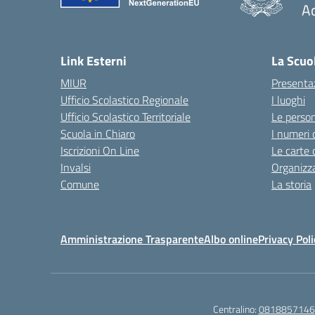
A
— 
Link Esterni
La Scuo
MIUR
Presenta
Ufficio Scolastico Regionale
I luoghi
Ufficio Scolastico Territoriale
Le perso
Scuola in Chiaro
I numeri 
Iscrizioni On Line
Le carte 
Invalsi
Organizz
Comune
La storia
Amministrazione Trasparente
Albo online
Privacy Poli
Centralino:
0818857146