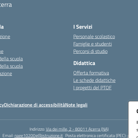
cerra
Visita la pagina iniziale della scuola
la
I Servizi
zione
Personale scolastico
Famiglie e studenti
ne
Percorsi di studio
della scuola
Didattica
della scuola
Offerta formativa
azione
Le schede didattiche
I progetti del PTOF
cy
Dichiarazione di accessibilità
Note legali
Indirizzo:
Via dei mille, 2 - 80011 Acerra (NA)
Email:
naee10200g@istruzione.it
Posta elettronica certificata (PEC):
naee1