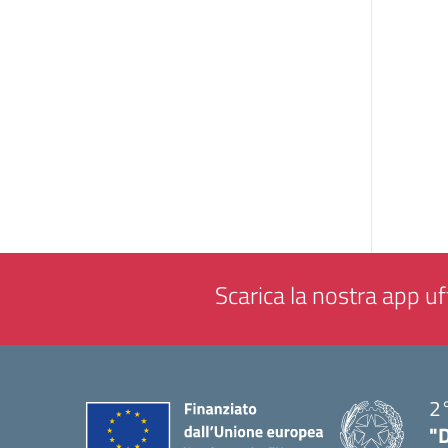
Scarica la nostra app uff
2°
"