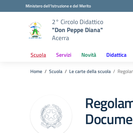
Vai ai contenuti
Vai al menu di navigazione
Vai al footer
Ministero dell'Istruzione e del Merito
2° Circolo Didattico
"Don Peppe Diana"
Acerra
Scuola
Servizi
Novità
Didattica
Home
Scuola
Le carte della scuola
Regolam
Regolam
Docume