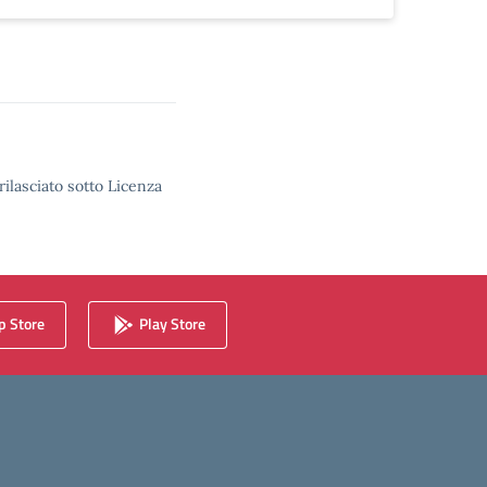
rilasciato sotto Licenza
 Store
Play Store