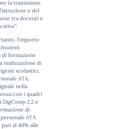
er la transizione
’istruzione e del
sone tra docenti e
cative”.
rtanto, l’importo
tituzioni
ma di formazione
la realizzazione di
igenti scolastici,
ersonale ATA,
gitale nella
renza con i quadri
li DigComp 2.2 e
ormazione di
e personale ATA
 pari al 40% alle